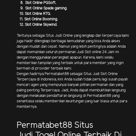
8. Slot Online PGSoft.
9. Slot Online Spade gaming.
10. Slot Online RTG.
11. Slot Online Booming.
12. Slot Online Skywind.
Tentunya sebagai Situs Judi Online yang lengkap dan terpercaya kami
juga Hadir dilengkapi berbagai kemudahan yang bisa Anda akses
dengan mudah dan cepat. Namun yang lebih pentingnya adalah Anda
dapat memainkan seluruh permainan Judi Slot online 24 Jam ini
dengan menggunakan perangkat apapun. Karena, kami selalu
memberikan tampilan yang terbaik untuk para member yang ingin
bermain di provider terbaik kami.
Dengan hadirnya Permatabet88 sebagai Situs Judi Slot Online
Terpercaya di Indonesia, kini Anda sudah tidak perlu lagi susah payah
mencari agen yang mempunyai banyak pilihan permainan dan yang
paling penting Terpercaya. Jadi, Anda dapat membuktikan langsung
dengan melakukan pendaftaran langsung di Permatabet88 yang
senantiasa selalu memberikan keuntungan yang luar biasa untuk para
membernya.
Permatabet88 Situs
Judi Togel Online Terbaik Di