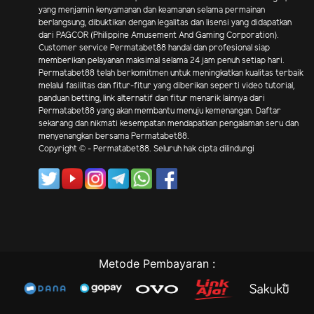
yang menjamin kenyamanan dan keamanan selama permainan
berlangsung, dibuktikan dengan legalitas dan lisensi yang didapatkan
dari PAGCOR (Philippine Amusement And Gaming Corporation).
Customer service Permatabet88 handal dan profesional siap
memberikan pelayanan maksimal selama 24 jam penuh setiap hari.
Permatabet88 telah berkomitmen untuk meningkatkan kualitas terbaik
melalui fasilitas dan fitur-fitur yang diberikan seperti video tutorial,
panduan betting, link alternatif dan fitur menarik lainnya dari
Permatabet88 yang akan membantu menuju kemenangan. Daftar
sekarang dan nikmati kesempatan mendapatkan pengalaman seru dan
menyenangkan bersama Permatabet88.
Copyright © - Permatabet88. Seluruh hak cipta dilindungi
Metode Pembayaran :