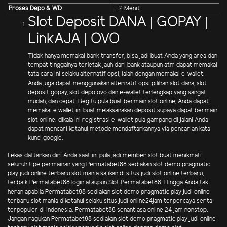
Proses Depo & WD
± 2 Menit
Slot Deposit DANA | GOPAY |
LinkAJA | OVO
Tidak hanya memakai bank transfer, bisa jadi buat Anda yang area dan
tempat tinggalnya terletak jauh dari bank ataupun atm dapat memakai
tata cara ini selaku alternatif opsi, ialah dengan memakai e-wallet.
Anda juga dapat menggunakan alternatif opsi pilihan slot dana, slot
deposit gopay, slot depo ovo dan e-wallet terlengkap yang sangat
mudah, dan cepat. Begitu pula buat bermain slot online, Anda dapat
memakai e wallet ini buat melaksanakan deposit supaya dapat bermain
slot online. dikala ini registrasi e-wallet pula gampang di jalani Anda
dapat mencari ketahui metode mendaftarkannya via pencarian kata
kunci google.
Lekas daftarkan diri Anda saat ini pula jadi member slot buat menikmati
seluruh tipe permainan yang Permatabet88 sediakan slot demo pragmatic
play judi online terbaru slot mania sajikan di situs judi slot online terbaru,
terbaik Permatabet88 login ataupun Slot Permatabet88. Hingga Anda tak
heran apabila Permatabet88 sediakan slot demo pragmatic play judi online
terbaru slot mania diketahui selaku situs judi online24jam terpercaya serta
terpopuler di Indonesia. Permatabet88 senantiasa online 24 jam nonstop.
Jangan ragukan Permatabet88 sediakan slot demo pragmatic play judi online